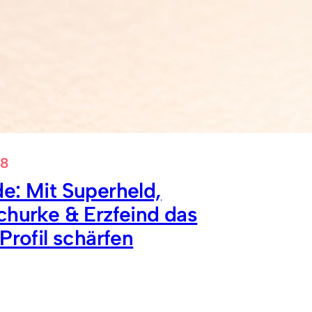
18
e: Mit Superheld,
churke & Erzfeind das
Profil schärfen